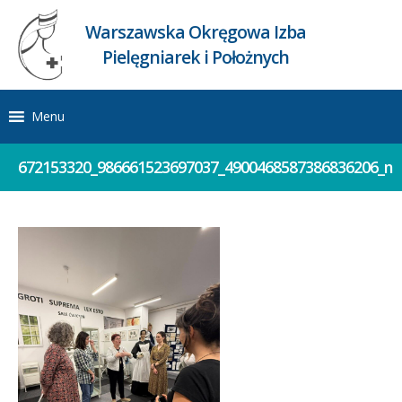
Warszawska Okręgowa Izba
Pielęgniarek i Położnych
Menu
672153320_986661523697037_4900468587386836206_n