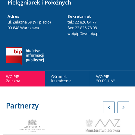
Pielęgniarek i Położnych
Adres
Sekretariat
ul. Żelazna 59 (VII piętro)
tel.: 22 826 84 77
00-848 Warszawa
fax: 22 826 78 08
woipip@woipip.pl
WOIPIP
Ośrodek
WOIPIP
Żelazna
kształcenia
"O-ES-HA"
Partnerzy