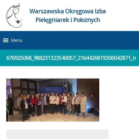
Warszawska Okręgowa Izba
Pielęgniarek i Położnych
Menu
676925068_988231323540057_2164426819306042871_n