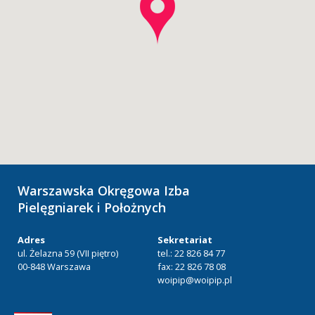
Warszawska Okręgowa Izba
Pielęgniarek i Położnych
Adres
Sekretariat
ul. Żelazna 59 (VII piętro)
tel.: 22 826 84 77
00-848 Warszawa
fax: 22 826 78 08
woipip@woipip.pl