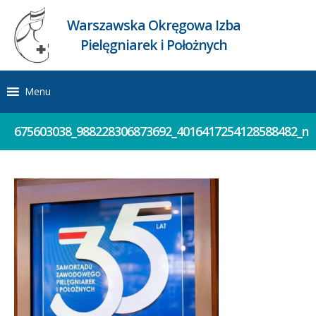
Warszawska Okręgowa Izba
Pielęgniarek i Położnych
Menu
675603038_988228306873692_4016417254128588482_n