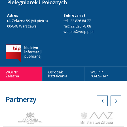
Pielęgniarek i Położnych
Adres
Sekretariat
ul. Żelazna 59 (VII piętro)
tel.: 22 826 84 77
00-848 Warszawa
fax: 22 826 78 08
woipip@woipip.pl
WOIPIP
Ośrodek
WOIPIP
Żelazna
kształcenia
"O-ES-HA"
Partnerzy