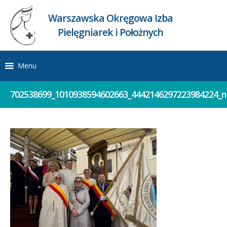
Warszawska Okręgowa Izba
Pielęgniarek i Położnych
Menu
702538699_1010938594602663_4442146297223984224_n