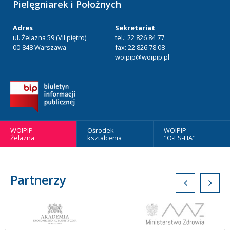
Pielęgniarek i Położnych
Adres
Sekretariat
ul. Żelazna 59 (VII piętro)
tel.: 22 826 84 77
00-848 Warszawa
fax: 22 826 78 08
woipip@woipip.pl
WOIPIP
Ośrodek
WOIPIP
Żelazna
kształcenia
"O-ES-HA"
Partnerzy