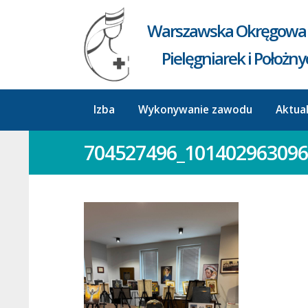
Warszawska Okręgowa 
Pielęgniarek i Położn
Izba
Wykonywanie zawodu
Aktua
704527496_101402963096