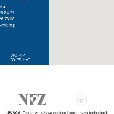
riat
826 84 77
26 78 08
oipip.pl
WOIPIP
"O-ES-HA"
UWAGA!
Ten serwis używa cookies i podobnych technologii.