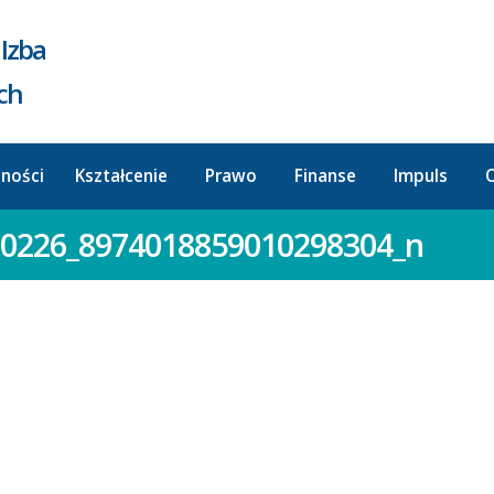
Izba
ych
lności
Kształcenie
Prawo
Finanse
Impuls
O
0226_8974018859010298304_n