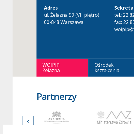
Adres
Sekreta
ul. Żelazna 59 (VII piętro)
tel.: 22 
00-848 Warszawa
fax: 22 8
woipip@w
WOIPIP
Ośrodek
Żelazna
kształcenia
Partnerzy