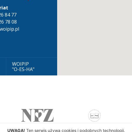
riat
826 84 77
26 78 08
oipip.pl
WOIPIP
"O-ES-HA"
UWAGA!
Ten serwis używa cookies i podobnych technologii.