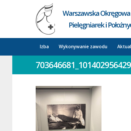
Warszawska Okręgowa 
Pielęgniarek i Położn
Izba
Wykonywanie zawodu
Aktua
703646681_101402956429