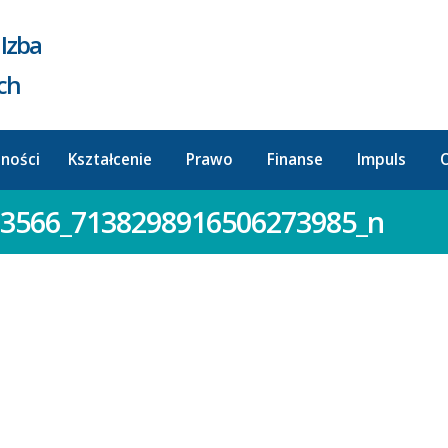
Izba
ych
lności
Kształcenie
Prawo
Finanse
Impuls
O
3566_7138298916506273985_n