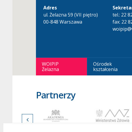
Adres
Sekreta
ul. Żelazna 59 (VII piętro)
tel.: 22 
00-848 Warszawa
fax: 22 8
woipip@w
WOIPIP
Ośrodek
Żelazna
kształcenia
Partnerzy