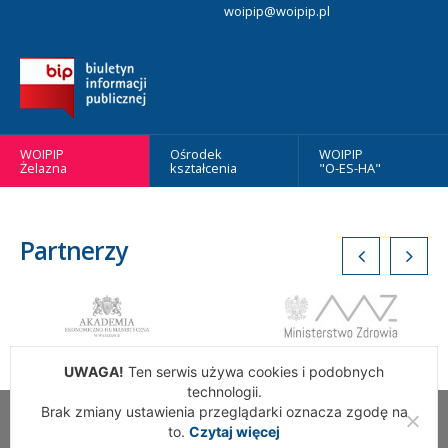
woipip@woipip.pl
WOIPIP
Ośrodek
WOIPIP
Żelazna
kształcenia
"O-ES-HA"
Partnerzy
UWAGA!
Ten serwis używa cookies i podobnych
technologii.
Brak zmiany ustawienia przeglądarki oznacza zgodę na
Wszelkie Prawa Zastrzeżone. Warszawska Okręgowa Izba
to.
Czytaj więcej
Pielęgniarek i Położnych