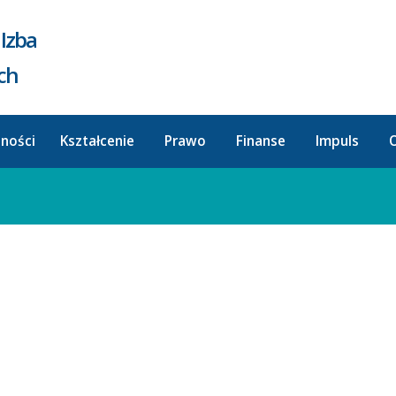
Izba
ych
lności
Kształcenie
Prawo
Finanse
Impuls
O