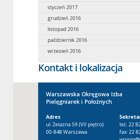
styczeń 2017
grudzień 2016
listopad 2016
październik 2016
wrzesień 2016
Kontakt i lokalizacja
Warszawska Okręgowa Izba
Pielęgniarek i Położnych
Adres
Sekreta
ul. Żelazna 59 (VII piętro)
tel.: 22 
00-848 Warszawa
fax: 22 8
woipip@w