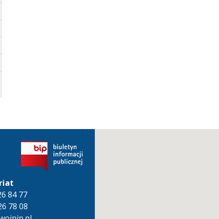
riat
826 84 77
26 78 08
oipip.pl