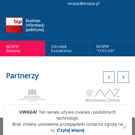
woipip@woipip.pl
WOIPIP
Ośrodek
WOIPIP
Żelazna
kształcenia
"O-ES-HA"
Partnerzy
UWAGA!
Ten serwis używa cookies i podobnych
technologii.
Brak zmiany ustawienia przeglądarki oznacza zgodę na
Wszelkie Prawa Zastrzeżone. Warszawska Okręgowa Izba
to.
Czytaj więcej
Pielęgniarek i Położnych