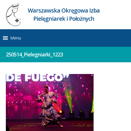
Warszawska Okręgowa Izba
Pielęgniarek i Położnych
Menu
250514_Pielegniarki_1223