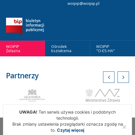
woipip@woipip.pl
WOIPIP
Ośrodek
WOIPIP
Żelazna
kształcenia
"O-ES-HA"
Partnerzy
UWAGA!
Ten serwis używa cookies i podobnych
technologii.
Brak zmiany ustawienia przeglądarki oznacza zgodę na
Wszelkie Prawa Zastrzeżone. Warszawska Okręgowa Izba
to.
Czytaj więcej
Pielęgniarek i Położnych