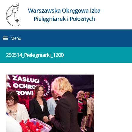
Warszawska Okręgowa Izba
Pielęgniarek i Położnych
Menu
250514_Pielegniarki_1200