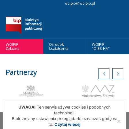
woipip@woipip.pl
WOIPIP
Ośrodek
WOIPIP
Żelazna
kształcenia
"O-ES-HA"
Partnerzy
UWAGA!
Ten serwis używa cookies i podobnych
technologii.
Brak zmiany ustawienia przeglądarki oznacza zgodę na
Wszelkie Prawa Zastrzeżone. Warszawska Okręgowa Izba
to.
Czytaj więcej
Pielęgniarek i Położnych