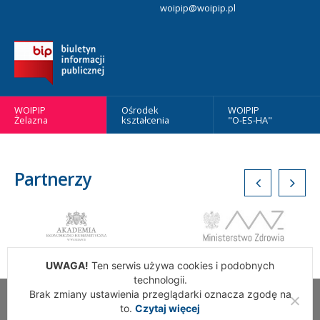
woipip@woipip.pl
WOIPIP
Ośrodek
WOIPIP
Żelazna
kształcenia
"O-ES-HA"
Partnerzy
UWAGA!
Ten serwis używa cookies i podobnych
technologii.
Brak zmiany ustawienia przeglądarki oznacza zgodę na
Wszelkie Prawa Zastrzeżone. Warszawska Okręgowa Izba
to.
Czytaj więcej
Pielęgniarek i Położnych