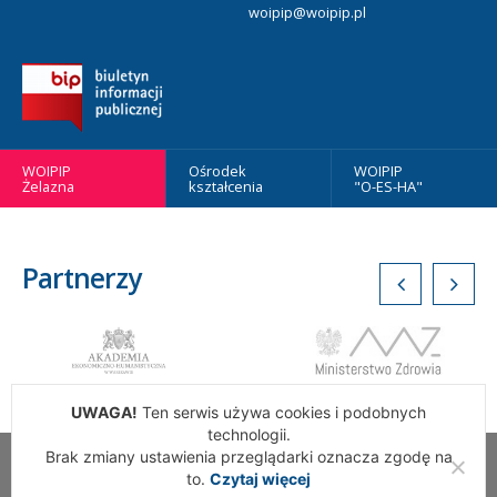
woipip@woipip.pl
WOIPIP
Ośrodek
WOIPIP
Żelazna
kształcenia
"O-ES-HA"
Partnerzy
UWAGA!
Ten serwis używa cookies i podobnych
technologii.
Brak zmiany ustawienia przeglądarki oznacza zgodę na
Wszelkie Prawa Zastrzeżone. Warszawska Okręgowa Izba
to.
Czytaj więcej
Pielęgniarek i Położnych