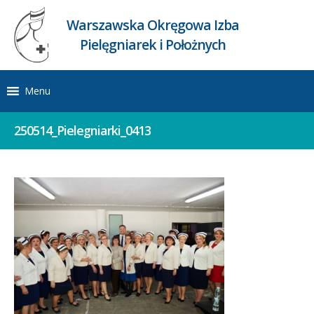
Warszawska Okręgowa Izba
Pielęgniarek i Położnych
Menu
250514_Pielegniarki_0413