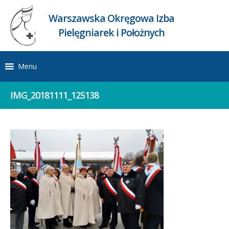
Warszawska Okręgowa Izba
Pielęgniarek i Położnych
Menu
IMG_20181111_125138