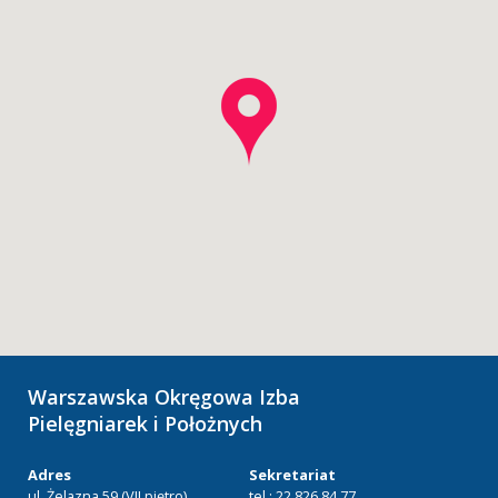
Warszawska Okręgowa Izba
Pielęgniarek i Położnych
Adres
Sekretariat
ul. Żelazna 59 (VII piętro)
tel.: 22 826 84 77