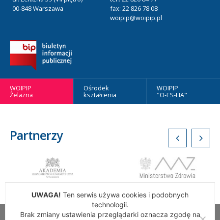
00-848 Warszawa
fax: 22 826 78 08
woipip@woipip.pl
WOIPIP
Ośrodek
WOIPIP
Żelazna
kształcenia
"O-ES-HA"
Partnerzy
UWAGA!
Ten serwis używa cookies i podobnych
technologii.
Brak zmiany ustawienia przeglądarki oznacza zgodę na