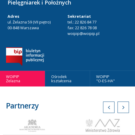
Pielęgniarek i Położnych
Adres
Sekretariat
ul. Żelazna 59 (VII piętro)
tel.: 22 826 84 77
00-848 Warszawa
fax: 22 826 78 08
woipip@woipip.pl
WOIPIP
Ośrodek
WOIPIP
Żelazna
kształcenia
"O-ES-HA"
Partnerzy