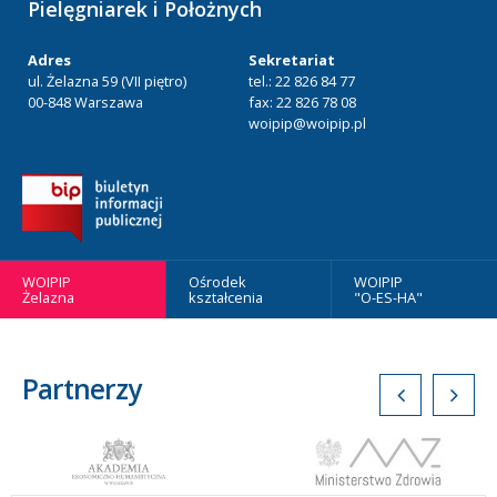
Pielęgniarek i Położnych
Adres
Sekretariat
ul. Żelazna 59 (VII piętro)
tel.: 22 826 84 77
00-848 Warszawa
fax: 22 826 78 08
woipip@woipip.pl
WOIPIP
Ośrodek
WOIPIP
Żelazna
kształcenia
"O-ES-HA"
Partnerzy