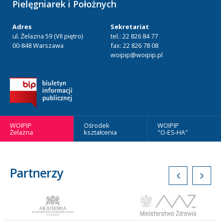
Pielęgniarek i Położnych
Adres
Sekretariat
ul. Żelazna 59 (VII piętro)
tel.: 22 826 84 77
00-848 Warszawa
fax: 22 826 78 08
woipip@woipip.pl
WOIPIP
Ośrodek
WOIPIP
Żelazna
kształcenia
"O-ES-HA"
Partnerzy