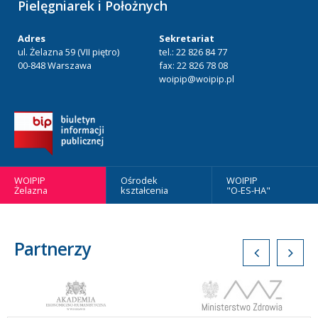
Pielęgniarek i Położnych
Adres
Sekretariat
ul. Żelazna 59 (VII piętro)
tel.: 22 826 84 77
00-848 Warszawa
fax: 22 826 78 08
woipip@woipip.pl
WOIPIP
Ośrodek
WOIPIP
Żelazna
kształcenia
"O-ES-HA"
Partnerzy