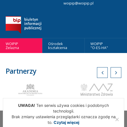
woipip@woipip.pl
WOIPIP
Ośrodek
WOIPIP
Żelazna
kształcenia
"O-ES-HA"
Partnerzy
UWAGA!
Ten serwis używa cookies i podobnych
technologii.
Brak zmiany ustawienia przeglądarki oznacza zgodę na
Wszelkie Prawa Zastrzeżone. Warszawska Okręgowa Izba
to.
Czytaj więcej
Pielęgniarek i Położnych