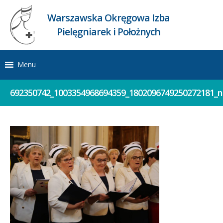
Warszawska Okręgowa Izba
Pielęgniarek i Położnych
Menu
692350742_1003354968694359_1802096749250272181_n