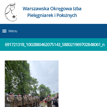
Warszawska Okręgowa Izba
Pielęgniarek i Położnych
Menu
691721318_1002880462075143_588021969702848061_n