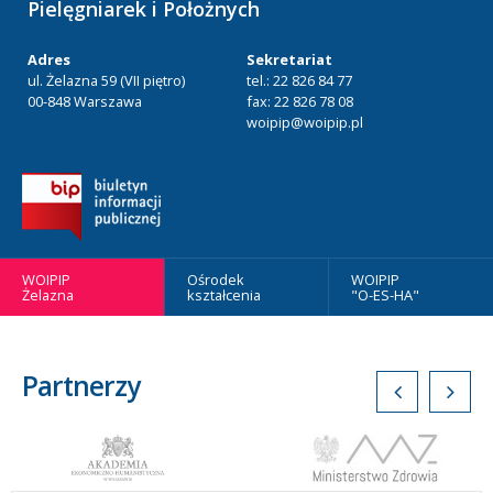
Pielęgniarek i Położnych
Adres
Sekretariat
ul. Żelazna 59 (VII piętro)
tel.: 22 826 84 77
00-848 Warszawa
fax: 22 826 78 08
woipip@woipip.pl
WOIPIP
Ośrodek
WOIPIP
Żelazna
kształcenia
"O-ES-HA"
Partnerzy