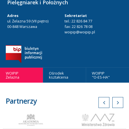
Pielęgniarek i Położnych
Adres
Sekretariat
ul. Żelazna 59 (VII piętro)
tel.: 22 826 84 77
00-848 Warszawa
fax: 22 826 78 08
woipip@woipip.pl
WOIPIP
Ośrodek
WOIPIP
Żelazna
kształcenia
"O-ES-HA"
Partnerzy