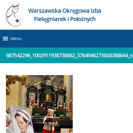
Warszawska Okręgowa Izba
Pielęgniarek i Położnych
Menu
687542296_1002911938738662_3764946273658388644_n