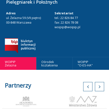
Pielęgniarek i Położnych
Adres
Sekretariat
ul. Żelazna 59 (VII piętro)
tel.: 22 826 84 77
00-848 Warszawa
fax: 22 826 78 08
woipip@woipip.pl
WOIPIP
Ośrodek
WOIPIP
Żelazna
kształcenia
"O-ES-HA"
Partnerzy