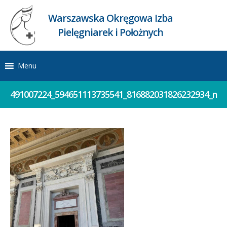
Warszawska Okręgowa Izba
Pielęgniarek i Położnych
Menu
491007224_594651113735541_816882031826232934_n