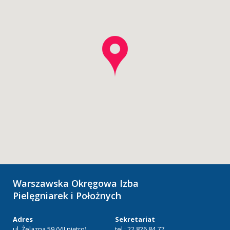
Warszawska Okręgowa Izba
Pielęgniarek i Położnych
Adres
Sekretariat
ul. Żelazna 59 (VII piętro)
tel.: 22 826 84 77