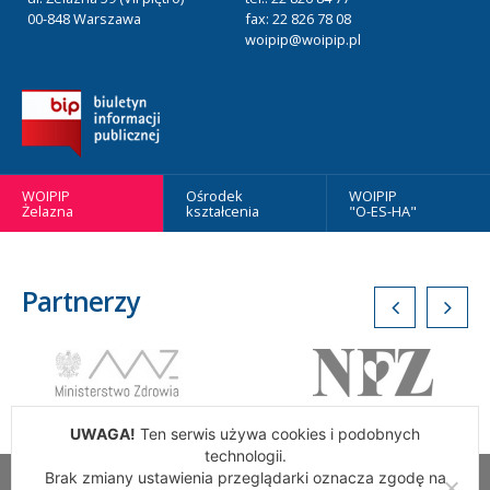
00-848 Warszawa
fax: 22 826 78 08
woipip@woipip.pl
WOIPIP
Ośrodek
WOIPIP
Żelazna
kształcenia
"O-ES-HA"
Partnerzy
UWAGA!
Ten serwis używa cookies i podobnych
technologii.
Brak zmiany ustawienia przeglądarki oznacza zgodę na