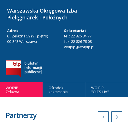
Warszawska Okręgowa Izba
Pielęgniarek i Położnych
Adres
Sekretariat
ul. Żelazna 59 (VII piętro)
tel.: 22 826 84 77
00-848 Warszawa
fax: 22 826 78 08
woipip@woipip.pl
WOIPIP
Ośrodek
WOIPIP
Żelazna
kształcenia
"O-ES-HA"
Partnerzy