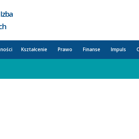
Izba
ych
lności
Kształcenie
Prawo
Finanse
Impuls
O