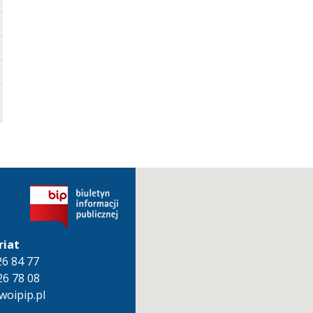
riat
826 84 77
26 78 08
oipip.pl