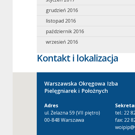
grudzień 2016
listopad 2016
październik 2016
wrzesień 2016
Kontakt i lokalizacja
Warszawska Okręgowa Izba
Pielęgniarek i Położnych
Adres
Sekreta
ul. Żelazna 59 (VII piętro)
tel.: 22 
00-848 Warszawa
fax: 22 8
woipip@w