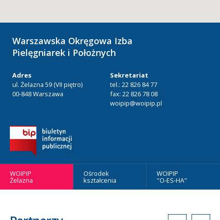
Warszawska Okręgowa Izba
Pielęgniarek i Położnych
Adres
Sekretariat
ul. Żelazna 59 (VII piętro)
tel.: 22 826 84 77
00-848 Warszawa
fax: 22 826 78 08
woipip@woipip.pl
WOIPIP
Ośrodek
WOIPIP
Żelazna
kształcenia
"O-ES-HA"