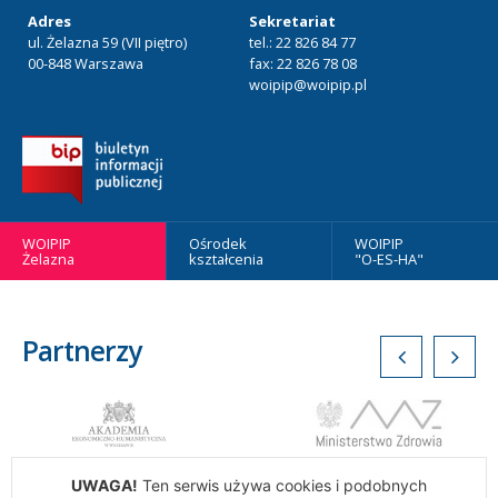
Adres
Sekretariat
ul. Żelazna 59 (VII piętro)
tel.: 22 826 84 77
00-848 Warszawa
fax: 22 826 78 08
woipip@woipip.pl
WOIPIP
Ośrodek
WOIPIP
Żelazna
kształcenia
"O-ES-HA"
Partnerzy
UWAGA!
Ten serwis używa cookies i podobnych