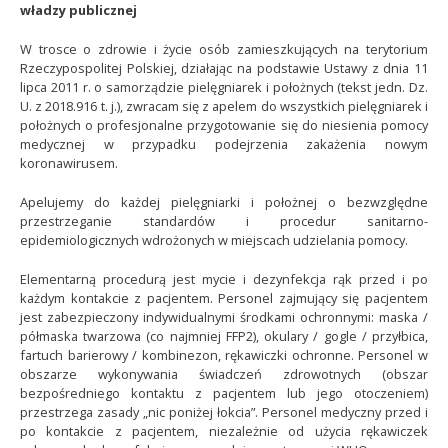
władzy publicznej
W trosce o zdrowie i życie osób zamieszkujących na terytorium
Rzeczypospolitej Polskiej, działając na podstawie Ustawy z dnia 11
lipca 2011 r. o samorządzie pielęgniarek i położnych (tekst jedn. Dz.
U. z 2018.916 t. j.), zwracam się z apelem do wszystkich pielęgniarek i
położnych o profesjonalne przygotowanie się do niesienia pomocy
medycznej w przypadku podejrzenia zakażenia nowym
koronawirusem.
Apelujemy do każdej pielęgniarki i położnej o bezwzględne
przestrzeganie standardów i procedur sanitarno-
epidemiologicznych wdrożonych w miejscach udzielania pomocy.
Elementarną procedurą jest mycie i dezynfekcja rąk przed i po
każdym kontakcie z pacjentem. Personel zajmujący się pacjentem
jest zabezpieczony indywidualnymi środkami ochronnymi: maska /
półmaska twarzowa (co najmniej FFP2), okulary / gogle / przyłbica,
fartuch barierowy / kombinezon, rękawiczki ochronne. Personel w
obszarze wykonywania świadczeń zdrowotnych (obszar
bezpośredniego kontaktu z pacjentem lub jego otoczeniem)
przestrzega zasady „nic poniżej łokcia”. Personel medyczny przed i
po kontakcie z pacjentem, niezależnie od użycia rękawiczek