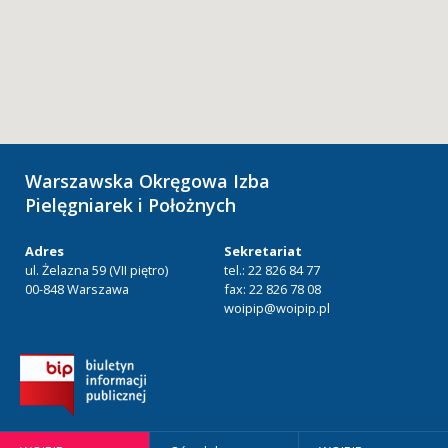
Warszawska Okręgowa Izba
Pielęgniarek i Położnych
Adres
Sekretariat
ul. Żelazna 59 (VII piętro)
tel.: 22 826 84 77
00-848 Warszawa
fax: 22 826 78 08
woipip@woipip.pl