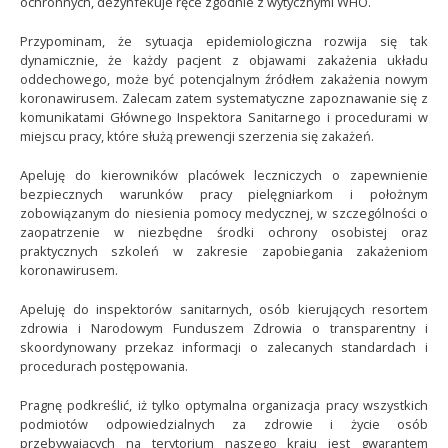
ochronnych, dezynfekuje ręce zgodnie z wytycznymi WHO.
Przypominam, że sytuacja epidemiologiczna rozwija się tak
dynamicznie, że każdy pacjent z objawami zakażenia układu
oddechowego, może być potencjalnym źródłem zakażenia nowym
koronawirusem. Zalecam zatem systematyczne zapoznawanie się z
komunikatami Głównego Inspektora Sanitarnego i procedurami w
miejscu pracy, które służą prewencji szerzenia się zakażeń.
Apeluję do kierowników placówek leczniczych o zapewnienie
bezpiecznych warunków pracy pielęgniarkom i położnym
zobowiązanym do niesienia pomocy medycznej, w szczególności o
zaopatrzenie w niezbędne środki ochrony osobistej oraz
praktycznych szkoleń w zakresie zapobiegania zakażeniom
koronawirusem.
Apeluję do inspektorów sanitarnych, osób kierujących resortem
zdrowia i Narodowym Funduszem Zdrowia o transparentny i
skoordynowany przekaz informacji o zalecanych standardach i
procedurach postępowania.
Pragnę podkreślić, iż tylko optymalna organizacja pracy wszystkich
podmiotów odpowiedzialnych za zdrowie i życie osób
przebywających na terytorium naszego kraju jest gwarantem