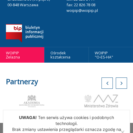
00-848 Warszawa
fax: 22 826 78 08
woipip@woipip.pl
WOIPIP
Ośrodek
WOIPIP
Żelazna
kształcenia
"O-ES-HA"
Partnerzy
UWAGA!
Ten serwis używa cookies i podobnych
technologii.
Brak zmiany ustawienia przeglądarki oznacza zgodę na