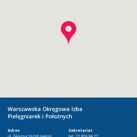
Warszawska Okręgowa Izba
Pielęgniarek i Położnych
Adres
Sekretariat
ul. Żelazna 59 (VII piętro)
tel.: 22 826 84 77