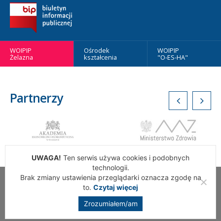
WOIPIP
Ośrodek
WOIPIP
Żelazna
kształcenia
"O-ES-HA"
Partnerzy
UWAGA!
Ten serwis używa cookies i podobnych
technologii.
Brak zmiany ustawienia przeglądarki oznacza zgodę na
Wszelkie Prawa Zastrzeżone. Warszawska Okręgowa Izba
to.
Czytaj więcej
Pielęgniarek i Położnych
Zrozumiałem/am
Realizacja:
addslashes.pl