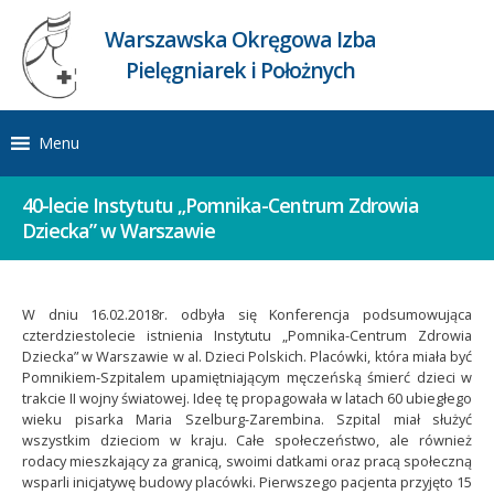
Warszawska Okręgowa Izba
Pielęgniarek i Położnych
Menu
40-lecie Instytutu „Pomnika-Centrum Zdrowia
Dziecka” w Warszawie
W dniu 16.02.2018r. odbyła się Konferencja podsumowująca
czterdziestolecie istnienia Instytutu „Pomnika-Centrum Zdrowia
Dziecka” w Warszawie w al. Dzieci Polskich. Placówki, która miała być
Pomnikiem-Szpitalem upamiętniającym męczeńską śmierć dzieci w
trakcie II wojny światowej. Ideę tę propagowała w latach 60 ubiegłego
wieku pisarka Maria Szelburg-Zarembina. Szpital miał służyć
wszystkim dzieciom w kraju. Całe społeczeństwo, ale również
rodacy mieszkający za granicą, swoimi datkami oraz pracą społeczną
wsparli inicjatywę budowy placówki. Pierwszego pacjenta przyjęto 15