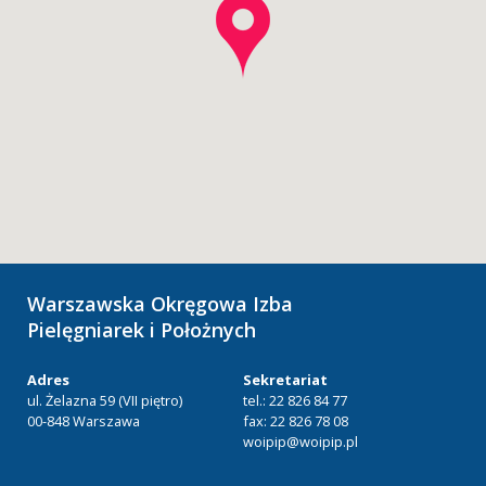
Warszawska Okręgowa Izba
Pielęgniarek i Położnych
Adres
Sekretariat
ul. Żelazna 59 (VII piętro)
tel.: 22 826 84 77
00-848 Warszawa
fax: 22 826 78 08
woipip@woipip.pl