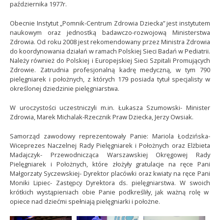
października 1977r.
Obecnie Instytut „Pomnik-Centrum Zdrowia Dziecka” jest instytutem
naukowym oraz jednostką badawczo-rozwojową Ministerstwa
Zdrowia. Od roku 2008 jest rekomendowany przez Ministra Zdrowia
do koordynowania działań w ramach Polskiej Sieci Badań w Pediatrii.
Należy również do Polskiej i Europejskiej Sieci Szpitali Promujących
Zdrowie. Zatrudnia profesjonalną kadrę medyczną, w tym 790
pielęgniarek i położnych, z których 179 posiada tytuł specjalisty w
określonej dziedzinie pielęgniarstwa.
W uroczystości uczestniczyli m.in. Łukasza Szumowski- Minister
Zdrowia, Marek Michalak-Rzecznik Praw Dziecka, Jerzy Owsiak.
Samorząd zawodowy reprezentowały Panie: Mariola Łodzińska-
Wiceprezes Naczelnej Rady Pielęgniarek i Położnych oraz Elżbieta
Madajczyk- Przewodnicząca Warszawskiej Okręgowej Rady
Pielęgniarek i Położnych, które złożyły gratulacje na ręce Pani
Małgorzaty Syczewskiej- Dyrektor placówki oraz kwiaty na ręce Pani
Moniki Lipiec- Zastępcy Dyrektora ds. pielęgniarstwa. W swoich
krótkich wystąpieniach obie Panie podkreśliły, jak ważną rolę w
opiece nad dziećmi spełniają pielęgniarki i położne.