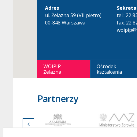
Adres
Sekreta
ul. Żelazna 59 (VII piętro)
tel.: 22 
00-848 Warszawa
fax: 22 8
woipip@w
WOIPIP
Ośrodek
Żelazna
kształcenia
Partnerzy