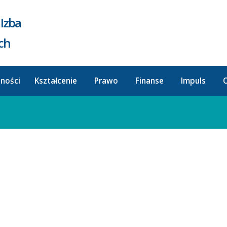
Izba
ych
lności
Kształcenie
Prawo
Finanse
Impuls
O