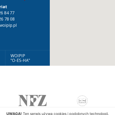
riat
826 84 77
26 78 08
oipip.pl
WOIPIP
"O-ES-HA"
UWAGA!
Ten serwis używa cookies i podobnych technologii.