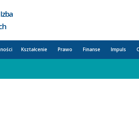
Izba
ych
lności
Kształcenie
Prawo
Finanse
Impuls
O