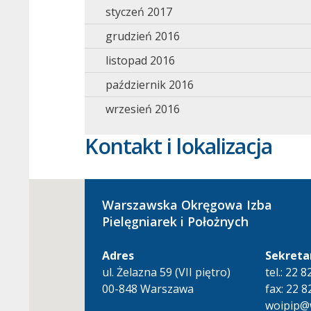
styczeń 2017
grudzień 2016
listopad 2016
październik 2016
wrzesień 2016
Kontakt i lokalizacja
Warszawska Okręgowa Izba
Pielęgniarek i Położnych
Adres
Sekreta
ul. Żelazna 59 (VII piętro)
tel.: 22 
00-848 Warszawa
fax: 22 8
woipip@w