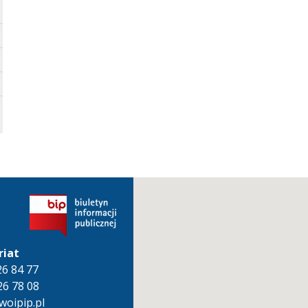
riat
826 84 77
26 78 08
oipip.pl