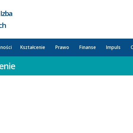
Izba
ych
lności
Kształcenie
Prawo
Finanse
Impuls
O
enie