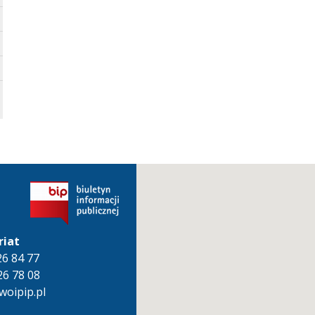
riat
826 84 77
26 78 08
oipip.pl