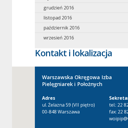
grudzień 2016
listopad 2016
październik 2016
wrzesień 2016
Kontakt i lokalizacja
Warszawska Okręgowa Izba
Pielęgniarek i Położnych
Adres
Sekreta
ul. Żelazna 59 (VII piętro)
tel.: 22 
00-848 Warszawa
fax: 22 8
woipip@w