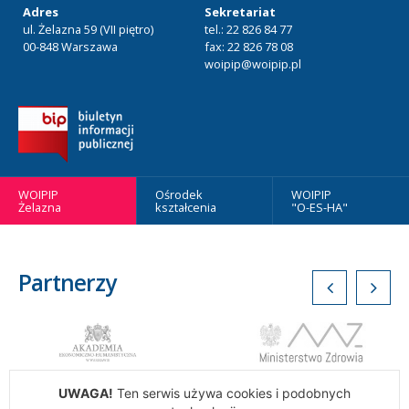
Adres
Sekretariat
ul. Żelazna 59 (VII piętro)
tel.: 22 826 84 77
00-848 Warszawa
fax: 22 826 78 08
woipip@woipip.pl
WOIPIP
Ośrodek
WOIPIP
Żelazna
kształcenia
"O-ES-HA"
Partnerzy
UWAGA!
Ten serwis używa cookies i podobnych