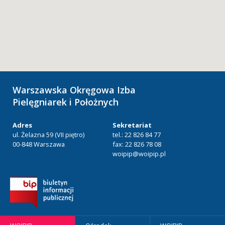
Warszawska Okręgowa Izba
Pielęgniarek i Położnych
Adres
Sekretariat
ul. Żelazna 59 (VII piętro)
tel.: 22 826 84 77
00-848 Warszawa
fax: 22 826 78 08
woipip@woipip.pl