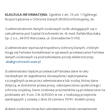
KLAUZULA INFORMACYJNA:
Zgodnie z art. 13 ust. 1 Ogólnego
Rozporządzenia o Ochronie Danych (RODO) informujemy, że:
1) administratorem danych osobowych osób ubiegających się o
zatrudnienie jest Szpital Grochowski im. dr med. Rafała Masztaka
Sp. z o.o., 04-073 Warszawa, ul. Grenadierów 51/59;
2) administrator wyznaczył Inspektora Ochrony Danych, z którym
mogą się Państwo kontaktować w sprawach przetwarzania Państwa
danych osobowych za pośrednictwem poczty elektronicznej:
abi@grochowski.waw.pl
3) administrator będzie przetwarzał Państwa dane w celu
niezbędnym do wypełnienia obowiązków i wykonywania
szczególnych praw przez administratora lub osobę, której dane
dotyczą, w dziedzinie prawa pracy, zabezpieczenia społecznego i
ochrony socjalnej. Dane osobowe pracowników są przetwarzane na
podstawie art. 9 ust. 2 lit. b) RODO w zw. z realizacją przepisów
wynikających z ustawy z dnia 26 czerwca 1974 r. Kodeks pracy;
4) dane osobowe mogą być udostępnione innym uprawnionym