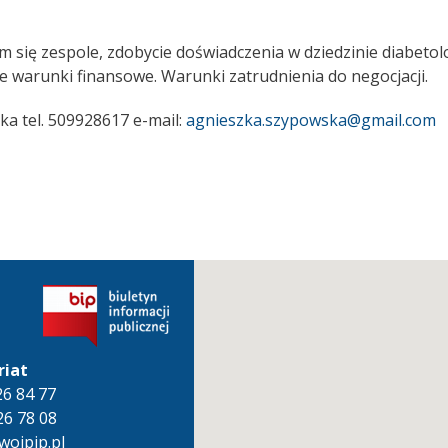
 się zespole, zdobycie doświadczenia w dziedzinie diabetologi
e warunki finansowe. Warunki zatrudnienia do negocjacji.
a tel. 509928617 e-mail:
agnieszka.szypowska@gmail.com
riat
826 84 77
26 78 08
oipip.pl