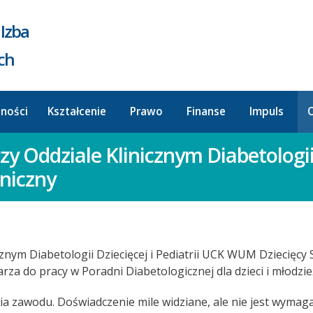
Izba
ych
lności
Kształcenie
Prawo
Finanse
Impuls
O
zy Oddziale Klinicznym Diabetologii 
iniczny
nym Diabetologii Dziecięcej i Pediatrii UCK WUM Dziecięcy Sz
za do pracy w Poradni Diabetologicznej dla dzieci i młodzie
zawodu. Doświadczenie mile widziane, ale nie jest wymagan