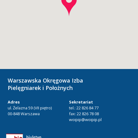
Warszawska Okręgowa Izba
Pielęgniarek i Położnych
Adres
Sekretariat
ul. Żelazna 59 (VII piętro)
tel.: 22 826 84 77
00-848 Warszawa
fax: 22 826 78 08
woipip@woipip.pl