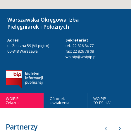
Warszawska Okręgowa Izba
Pielęgniarek i Położnych
Adres
Sekretariat
ul. Żelazna 59 (VII piętro)
tel.: 22 826 84 77
00-848 Warszawa
fax: 22 826 78 08
woipip@woipip.pl
WOIPIP
Ośrodek
WOIPIP
Żelazna
kształcenia
"O-ES-HA"
Partnerzy