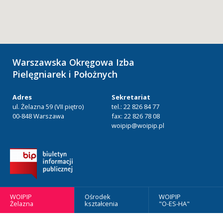
Warszawska Okręgowa Izba
Pielęgniarek i Położnych
Adres
Sekretariat
ul. Żelazna 59 (VII piętro)
tel.: 22 826 84 77
00-848 Warszawa
fax: 22 826 78 08
woipip@woipip.pl
WOIPIP
Ośrodek
WOIPIP
Żelazna
kształcenia
"O-ES-HA"