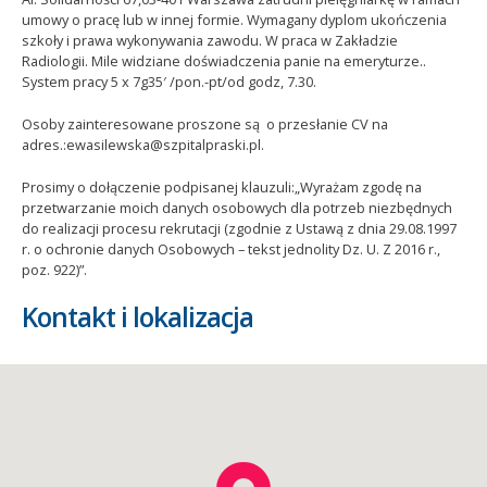
umowy o pracę lub w innej formie. Wymagany dyplom ukończenia
szkoły i prawa wykonywania zawodu. W praca w Zakładzie
Radiologii. Mile widziane doświadczenia panie na emeryturze..
System pracy 5 x 7g35′ /pon.-pt/od godz, 7.30.
Osoby zainteresowane proszone są o przesłanie CV na
adres.:ewasilewska@szpitalpraski.pl.
Prosimy o dołączenie podpisanej klauzuli:„Wyrażam zgodę na
przetwarzanie moich danych osobowych dla potrzeb niezbędnych
do realizacji procesu rekrutacji (zgodnie z Ustawą z dnia 29.08.1997
r. o ochronie danych Osobowych – tekst jednolity Dz. U. Z 2016 r.,
poz. 922)”.
Kontakt i lokalizacja