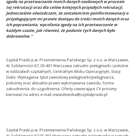
zgodę na przetwarzanie moich danych osobowych w procesie
tej rekrutacji oraz dla celów kolejnych przyszłych rekrutacji.
Jednocześnie oświadczam, że zostałam/em poinformowana/y o
przysługującym mi prawie dostępu do treści moich danych oraz
ich poprawiania, wycofania zgody na ich przetwarzanie w
każdym czasie, jak również, że podanie tych danych było
dobrowolne.”
Szpital Praski p.w. Przemienienia Pańskiego Sp. z o.o. w Warszawie,
Al. Solidarności 67, 03-401 Warszawa zatrudni: pielęgniarki i położne
w oddziałach szpitalnych, Centralnym Bloku Operacyjnym, Stacji
Dializ. Wymagania: tytuł zawodowy pielęgniarki/pielęgniarza,
położnej oraz aktualne prawo wykonywania zawodu. Forma
zatrudnienia: do uzgodnienia. Oferty zawierające CV prosimy
kierować na adres e-mail.:ewasilewska@szpitalpraski.pl
Szpital Praski p.w. Przemienienia Pańskiego Sp. z o.o. w Warszawie,
Al. Solidarności 67,03-401 Warszawa zatrudni pielęgniarkę w ramach