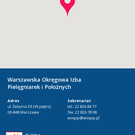
Warszawska Okręgowa Izba
Pielęgniarek i Położnych
Adres
Sekretariat
ul. Żelazna 59 (VII piętro)
tel.: 22 826 84 77
00-848 Warszawa
fax: 22 826 78 08
woipip@woipip.pl