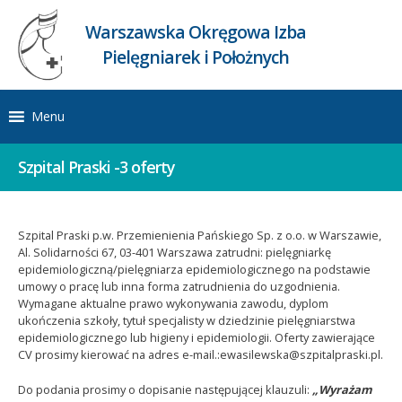
Warszawska Okręgowa Izba
Pielęgniarek i Położnych
Menu
Szpital Praski -3 oferty
Szpital Praski p.w. Przemienienia Pańskiego Sp. z o.o. w Warszawie,
Al. Solidarności 67, 03-401 Warszawa zatrudni: pielęgniarkę
epidemiologiczną/pielęgniarza epidemiologicznego na podstawie
umowy o pracę lub inna forma zatrudnienia do uzgodnienia.
Wymagane aktualne prawo wykonywania zawodu, dyplom
ukończenia szkoły, tytuł specjalisty w dziedzinie pielęgniarstwa
epidemiologicznego lub higieny i epidemiologii. Oferty zawierające
CV prosimy kierować na adres e-mail.:ewasilewska@szpitalpraski.pl.
Do podania prosimy o dopisanie następującej klauzuli:
„Wyrażam