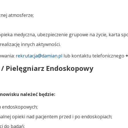
aznej atmosferze;
opieka medyczna, ubezpieczenie grupowe na życie, karta sp
realizację innych aktywności.
owania:
rekrutacja@damian.pl
lub kontaktu telefonicznego
+
 / Pielęgniarz Endoskopowy
nowisku należeć będzie:
ch endoskopowych;
lnej opieki nad pacjentem przed i po endoskopiach;
ci do badań;