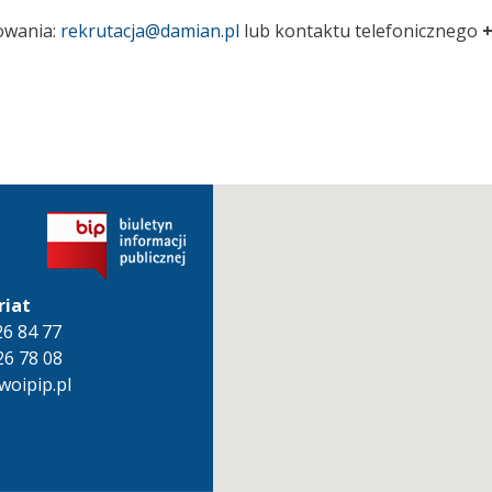
owania:
rekrutacja@damian.pl
lub kontaktu telefonicznego
+
riat
826 84 77
26 78 08
oipip.pl