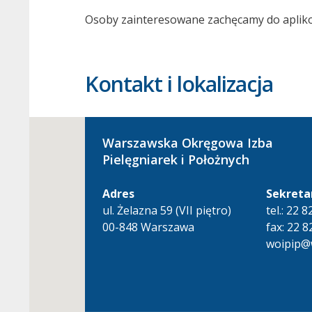
Osoby zainteresowane zachęcamy do aplik
Kontakt i lokalizacja
Warszawska Okręgowa Izba
Pielęgniarek i Położnych
Adres
Sekreta
ul. Żelazna 59 (VII piętro)
tel.: 22 
00-848 Warszawa
fax: 22 8
woipip@w