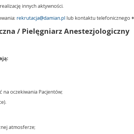
realizację innych aktywności.
owania:
rekrutacja@damian.pl
lub kontaktu telefonicznego
+
czna / Pielęgniarz Anestezjologiczny
ają:
ć na oczekiwania Pacjentów;
e).
aznej atmosferze;