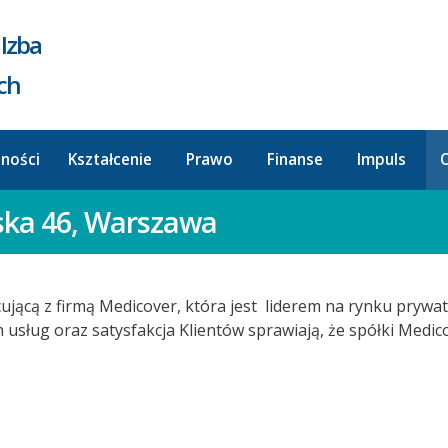
Izba
ych
lności
Kształcenie
Prawo
Finanse
Impuls
O
ska 46, Warszawa
jącą z firmą Medicover, która jest liderem na rynku prywat
usług oraz satysfakcja Klientów sprawiają, że spółki Med