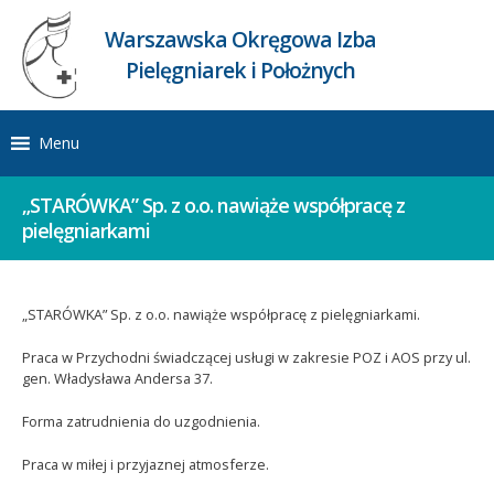
Warszawska Okręgowa Izba
Pielęgniarek i Położnych
Menu
„STARÓWKA” Sp. z o.o. nawiąże współpracę z
pielęgniarkami
„STARÓWKA” Sp. z o.o. nawiąże współpracę z pielęgniarkami.
Praca w Przychodni świadczącej usługi w zakresie POZ i AOS przy ul.
gen. Władysława Andersa 37.
Forma zatrudnienia do uzgodnienia.
Praca w miłej i przyjaznej atmosferze.