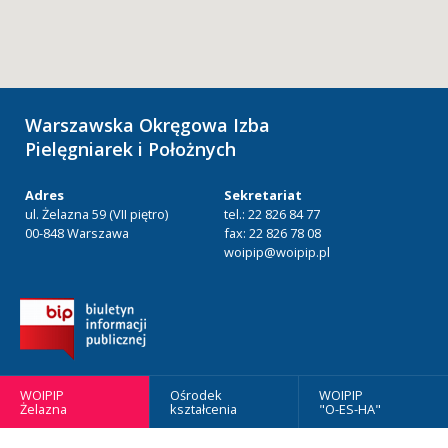
Warszawska Okręgowa Izba
Pielęgniarek i Położnych
Adres
Sekretariat
ul. Żelazna 59 (VII piętro)
tel.: 22 826 84 77
00-848 Warszawa
fax: 22 826 78 08
woipip@woipip.pl
WOIPIP
Ośrodek
WOIPIP
Żelazna
kształcenia
"O-ES-HA"