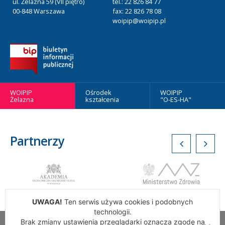
ul. Żelazna 59 (VII piętro)
tel.: 22 826 84 77
00-848 Warszawa
fax: 22 826 78 08
woipip@woipip.pl
WOIPIP
Ośrodek
WOIPIP
Żelazna
kształcenia
"O-ES-HA"
Partnerzy
UWAGA!
Ten serwis używa cookies i podobnych
technologii.
Brak zmiany ustawienia przeglądarki oznacza zgodę na