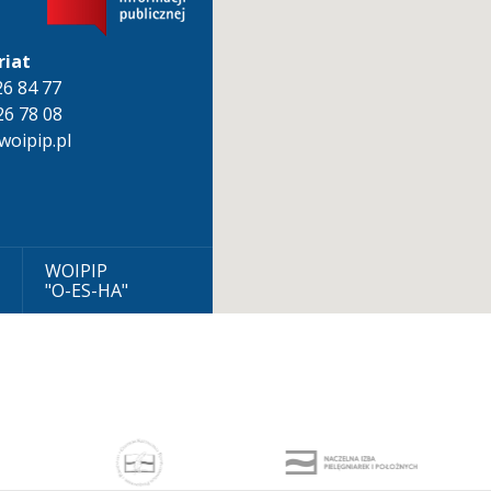
riat
826 84 77
26 78 08
oipip.pl
WOIPIP
"O-ES-HA"