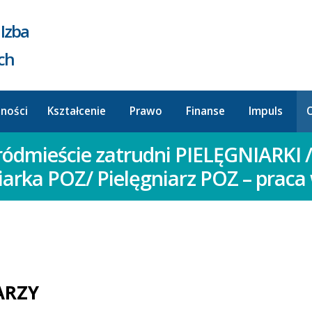
Izba
ych
lności
Kształcenie
Prawo
Finanse
Impuls
O
dmieście zatrudni PIELĘGNIARKI /
iarka POZ/ Pielęgniarz POZ – praca
ARZY