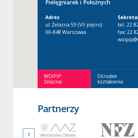
Pielęgniarek i Położnych
Adres
Sekreta
ul. Żelazna 59 (VII piętro)
tel.: 22 
00-848 Warszawa
fax: 22 8
woipip@w
WOIPIP
Ośrodek
Żelazna
kształcenia
Partnerzy