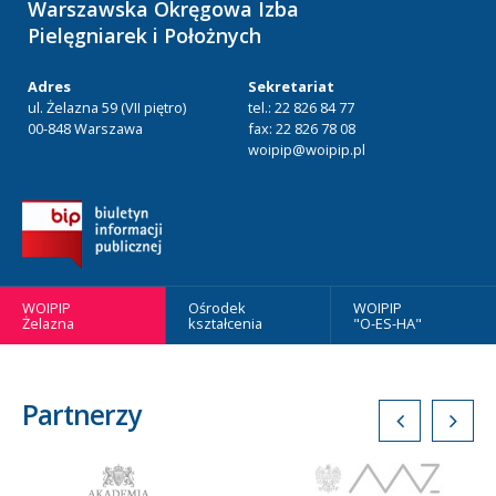
Warszawska Okręgowa Izba
Pielęgniarek i Położnych
Adres
Sekretariat
ul. Żelazna 59 (VII piętro)
tel.: 22 826 84 77
00-848 Warszawa
fax: 22 826 78 08
woipip@woipip.pl
WOIPIP
Ośrodek
WOIPIP
Żelazna
kształcenia
"O-ES-HA"
Partnerzy