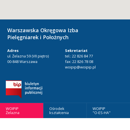
Warszawska Okręgowa Izba
Pielęgniarek i Położnych
Adres
Sekretariat
ul. Żelazna 59 (VII piętro)
tel.: 22 826 84 77
00-848 Warszawa
fax: 22 826 78 08
woipip@woipip.pl
WOIPIP
Ośrodek
WOIPIP
Żelazna
kształcenia
"O-ES-HA"