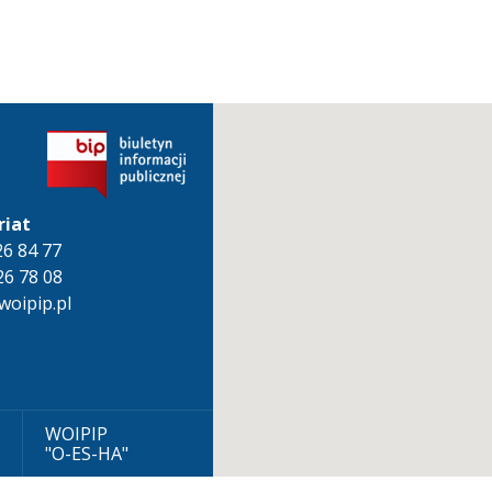
riat
826 84 77
26 78 08
oipip.pl
WOIPIP
"O-ES-HA"