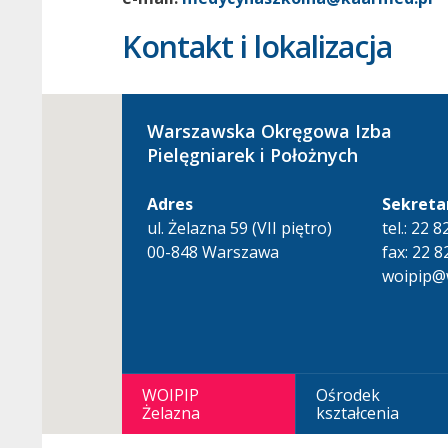
Kontakt i lokalizacja
Warszawska Okręgowa Izba
Pielęgniarek i Położnych
Adres
Sekreta
ul. Żelazna 59 (VII piętro)
tel.: 22 
00-848 Warszawa
fax: 22 8
woipip@w
WOIPIP
Ośrodek
Żelazna
kształcenia