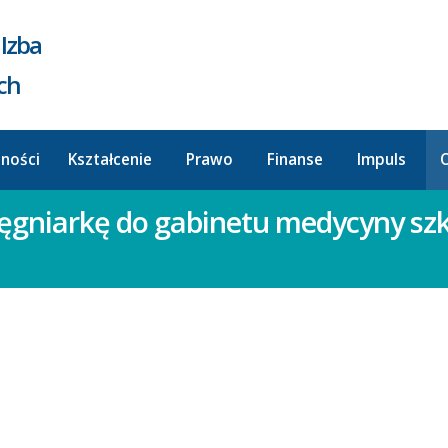
Izba
ych
lności
Kształcenie
Prawo
Finanse
Impuls
O
elęgniarkę do gabinetu medycyny s