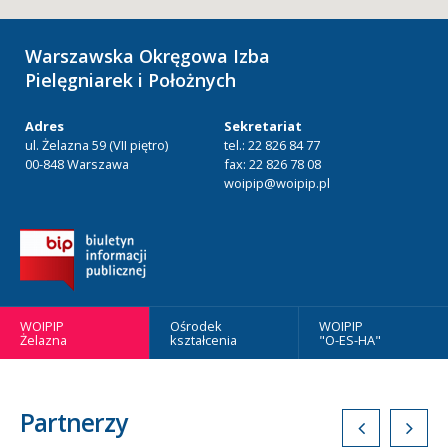
Warszawska Okręgowa Izba
Pielęgniarek i Położnych
Adres
Sekretariat
ul. Żelazna 59 (VII piętro)
tel.: 22 826 84 77
00-848 Warszawa
fax: 22 826 78 08
woipip@woipip.pl
WOIPIP
Ośrodek
WOIPIP
Żelazna
kształcenia
"O-ES-HA"
Partnerzy