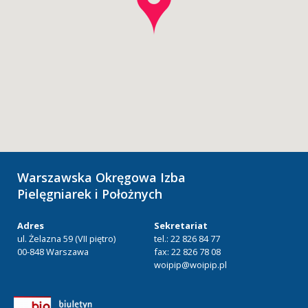
Warszawska Okręgowa Izba
Pielęgniarek i Położnych
Adres
Sekretariat
ul. Żelazna 59 (VII piętro)
tel.: 22 826 84 77
00-848 Warszawa
fax: 22 826 78 08
woipip@woipip.pl