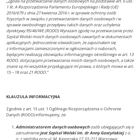
„Zgoda na przetwarzanie danych osobowych na podstawie art. 6 ust.
1 lit. A Rozporządzenia Parlamentu Europejskiego i Rady (UE)
2016/679 z dnia 27 kwietnia 2016 r. w sprawie ochrony osób
fizycznych w związku z przetwarzaniem danych osobowych i w
sprawie swobodnego przepływu takich danych oraz uchylenia
dyrektywy 95/46/WE (RODO) Wyrażam zgodę na przetwarzanie przez
Szpital Wolski moich danych osobowych zawartych w dokumentach
aplikacyjnych. Jednocześnie oświadczam, że zapoznałam się
z informacjami zamieszczonymi w ogłoszeniach o naborach,
będącymi realizacją obowiązku informacyjnego określonego w art. 13
RODO, dotyczącymi przetwarzania moich danych osobowych, a także
znane są mi wszystkie przysługujące mi prawa, o których mowa w art.
15 – 18 oraz 21 RODO.”
KLAUZULA INFORMACYJNA
Zgodnie z art. 13 ust. 1 Ogólnego Rozporządzenia o Ochronie
Danych (RODO) informujemy, że:
Administratorem danych osobowych
osób ubiegających się o
zatrudnienie
jest Szpital Wolski im. dr Anny Gostyńskiej
z o.
o. z siedzibą przy ul. M. Kasprzaka 17, 01-211 Warszawa;