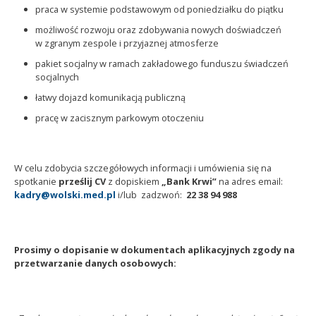
praca w systemie podstawowym od poniedziałku do piątku
możliwość rozwoju oraz zdobywania nowych doświadczeń
w zgranym zespole i przyjaznej atmosferze
pakiet socjalny w ramach zakładowego funduszu świadczeń
socjalnych
łatwy dojazd komunikacją publiczną
pracę w zacisznym parkowym otoczeniu
W celu zdobycia szczegółowych informacji i umówienia się na
spotkanie
prześlij CV
z dopiskiem
„Bank Krwi”
na adres email:
kadry@wolski.med.pl
i/lub zadzwoń:
22 38 94 988
Prosimy o dopisanie w dokumentach aplikacyjnych zgody na
przetwarzanie danych osobowych: