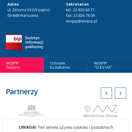
Adres
Sekretariat
ul. Żelazna 59 (VII piętro)
tel.: 22 826 84 77
00-848 Warszawa
fax: 22 826 78 08
woipip@woipip.pl
WOIPIP
Ośrodek
WOIPIP
Żelazna
kształcenia
"O-ES-HA"
Partnerzy
UWAGA!
Ten serwis używa cookies i podobnych